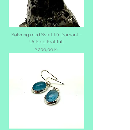
Sølvring med Svart Rå Diamant –
Unik og Kraftfull
Pris
2 200,00 kr