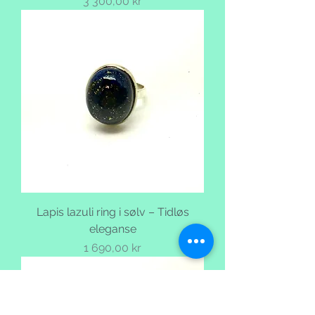
Pris
3 300,00 kr
Lapis lazuli ring i sølv – Tidløs
eleganse
Pris
1 690,00 kr