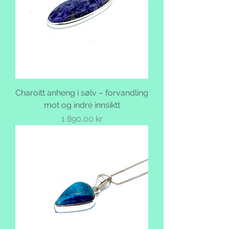
Charoitt anheng i sølv – forvandling
mot og indre innsiktt
Pris
1 890,00 kr