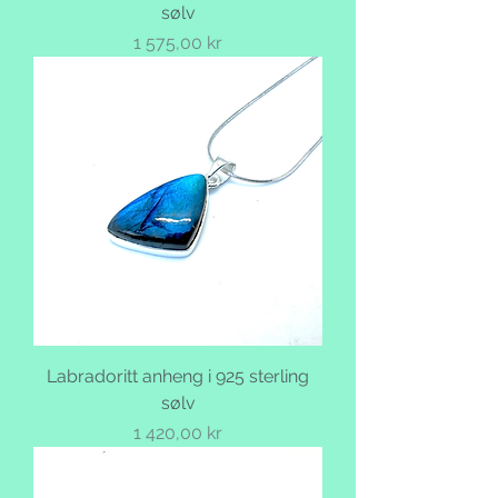
sølv
Pris
1 575,00 kr
Labradoritt anheng i 925 sterling
sølv
Pris
1 420,00 kr