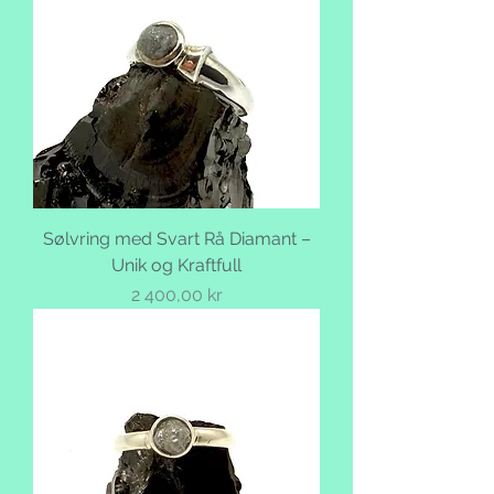
Sølvring med Svart Rå Diamant –
Unik og Kraftfull
Pris
2 400,00 kr