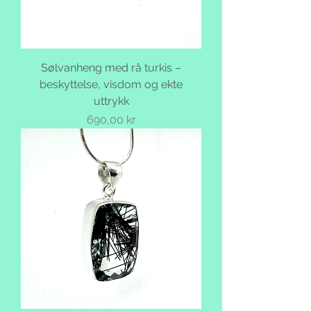
Sølvanheng med rå turkis –
beskyttelse, visdom og ekte
uttrykk
Pris
690,00 kr