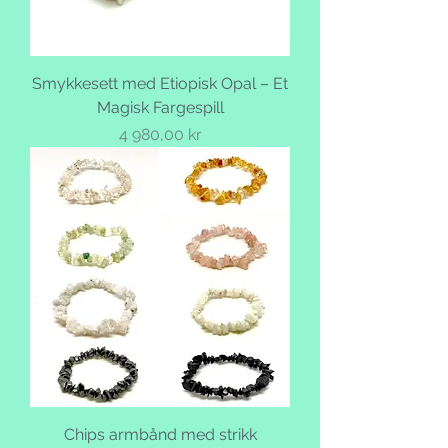
Smykkesett med Etiopisk Opal – Et
Magisk Fargespill
Pris
4 980,00 kr
Chips armbånd med strikk