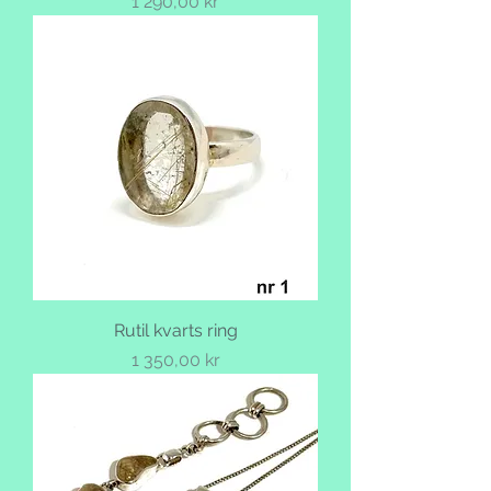
Pris
1 290,00 kr
Rutil kvarts ring
Pris
1 350,00 kr