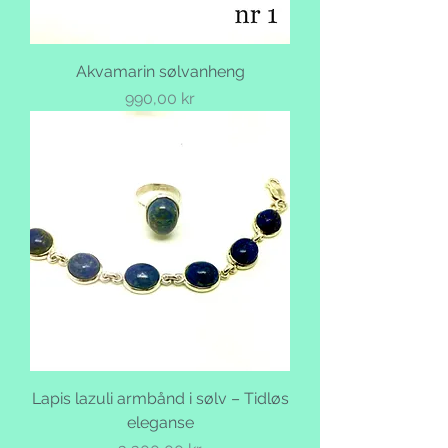
Akvamarin sølvanheng
Pris
990,00 kr
Lapis lazuli armbånd i sølv – Tidløs
eleganse