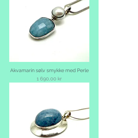
Akvamarin sølv smykke med Perle
Pris
1 690,00 kr