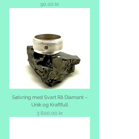
Pris
90,00 kr
Sølvring med Svart Rå Diamant –
Unik og Kraftfull
Pris
3 600,00 kr