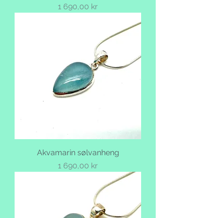
Pris
1 690,00 kr
Akvamarin sølvanheng
Pris
1 690,00 kr