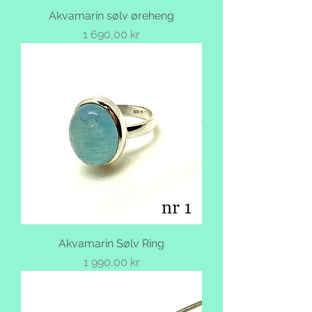
Akvamarin sølv øreheng
Pris
1 690,00 kr
Akvamarin Sølv Ring
Pris
1 990,00 kr