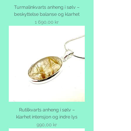
Turmalinkvarts anheng i sølv –
beskyttelse balanse og klarhet
Pris
1 690,00 kr
Rutilkvarts anheng i sølv –
klarhet intensjon og indre lys
Pris
990,00 kr