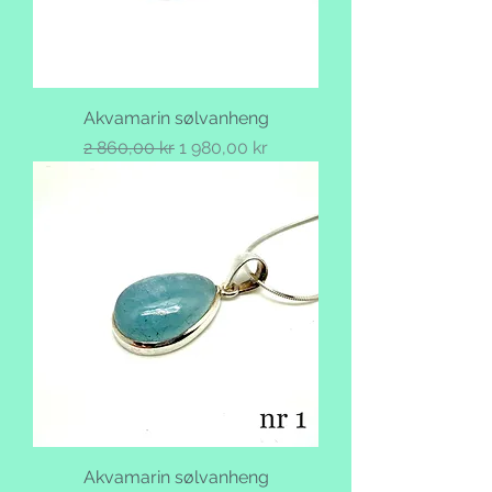
Akvamarin sølvanheng
Vanlig pris
Salgspris
2 860,00 kr
1 980,00 kr
Akvamarin sølvanheng