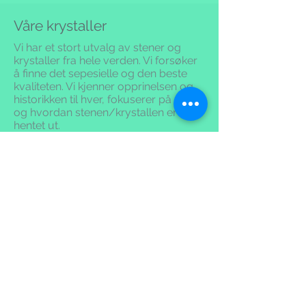
Våre krystaller
Vi har et stort utvalg av stener og
krystaller fra hele verden. Vi forsøker
å finne det sepesielle og den beste
kvaliteten.
Vi kjenner opprinelsen og
historikken til hver, fokuserer på etikk
og hvordan stenen/krystallen er
hentet ut.
Vi har store Bahia spisser, super
seven, Auralite 23, spesielle Himalaya
krystaller, vogel slipte krystaller,
Lithium quartz, Spirit og Lazer quatz.
Stort utvalg av spessielle healing
krystaller.
Besøk oss!
Det kan være utfordrende å kjøpe
produkter på nett. Et bilde kan fort gi
et annet inntrykk enn det man får når