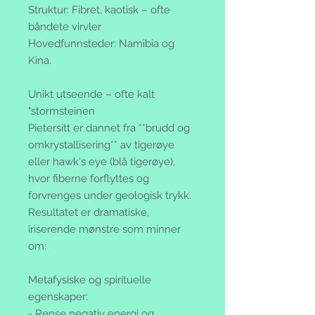
Struktur: Fibret, kaotisk – ofte
båndete virvler
Hovedfunnsteder: Namibia og
Kina.
Unikt utseende – ofte kalt
"stormsteinen
Pietersitt er dannet fra **brudd og
omkrystallisering** av tigerøye
eller hawk's eye (blå tigerøye),
hvor fiberne forflyttes og
forvrenges under geologisk trykk.
Resultatet er dramatiske,
iriserende mønstre som minner
om:
Metafysiske og spirituelle
egenskaper:
- Rense negativ energi og