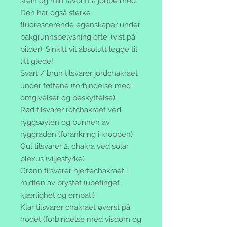
stein og min favoritt å jobbe med.
Den har også sterke
fluorescerende egenskaper under
bakgrunnsbelysning ofte. (vist på
bilder). Sinkitt vil absolutt legge til
litt glede!
Svart / brun tilsvarer jordchakraet
under føttene (forbindelse med
omgivelser og beskyttelse)
Rød tilsvarer rotchakraet ved
ryggsøylen og bunnen av
ryggraden (forankring i kroppen)
Gul tilsvarer 2. chakra ved solar
plexus (viljestyrke)
Grønn tilsvarer hjertechakraet i
midten av brystet (ubetinget
kjærlighet og empati)
Klar tilsvarer chakraet øverst på
hodet (forbindelse med visdom og