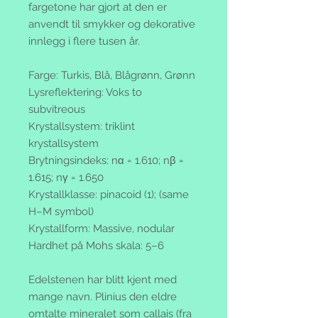
fargetone har gjort at den er
anvendt til smykker og dekorative
innlegg i flere tusen år.
Farge: Turkis, Blå, Blågrønn, Grønn
Lysreflektering: Voks to
subvitreous
Krystallsystem: triklint
krystallsystem
Brytningsindeks: nα = 1.610; nβ =
1.615; nγ = 1.650
Krystallklasse: pinacoid (1); (same
H–M symbol)
Krystallform: Massive, nodular
Hardhet på Mohs skala: 5–6
Edelstenen har blitt kjent med
mange navn. Plinius den eldre
omtalte mineralet som callais (fra