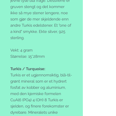
jevne lyse blå frage. Dessverre er
gruven stengt og det kommer
ikke så mye stener lengere, noe
som gjør de mer skjeldende enn
andre Turkis edelstener. Et "one of
a kind" smykke.
Ekte silver, 925
sterling.
Vekt: 4 gram
Størrelse: 15*28mm
Turkis / Turquoise:
Turkis er et ugjennomsiktig, blå-til-
grønt mineral som er et hydrert
fosfat av kobber og aluminium,
med den kjemiske formelen
CuAl6 (PO4) 4 (OH) 8 Turkis er
sjelden, og finere forekomster er
dyrebare. Mineralets unike