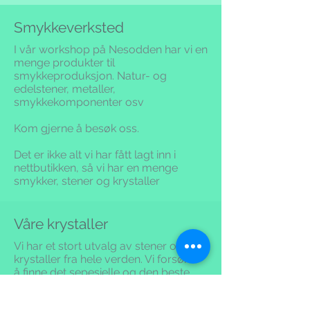
Smykkeverksted
I vår workshop på Nesodden har vi en
menge produkter til
smykkeproduksjon. Natur- og
edelstener, metaller,
smykkekomponenter osv
Kom gjerne å besøk oss.
Det er ikke alt vi har fått lagt inn i
nettbutikken,
så vi har en menge
smykker, stener og krystaller
Våre krystaller
Vi har et stort utvalg av stener og
krystaller fra hele verden. Vi forsøker
å finne det sepesielle og den beste
kvaliteten.
Vi kjenner opprinelsen og
historikken til hver, fokuserer på etikk