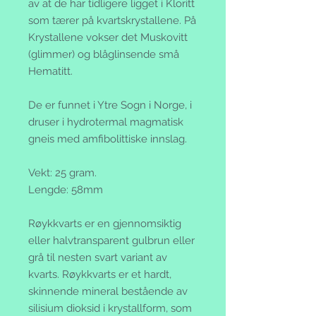
av at de har tidligere ligget i Kloritt
som tærer på kvartskrystallene. På
Krystallene vokser det Muskovitt
(glimmer) og blåglinsende små
Hematitt.
De er funnet i Ytre Sogn i Norge, i
druser i hydrotermal magmatisk
gneis med amfibolittiske innslag.
Vekt: 25 gram.
Lengde: 58mm
Røykkvarts
er en gjennomsiktig
eller halvtransparent gulbrun eller
grå til nesten svart variant av
kvarts
. Røykkvarts er et hardt,
skinnende mineral bestående av
silisium dioksid i krystallform, som