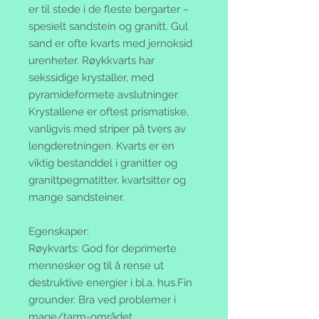
er til stede i de fleste bergarter –
spesielt sandstein og granitt. Gul
sand er ofte kvarts med jernoksid
urenheter. Røykkvarts har
sekssidige krystaller, med
pyramideformete avslutninger.
Krystallene er oftest prismatiske,
vanligvis med striper på tvers av
lengderetningen. Kvarts er en
viktig bestanddel i granitter og
granitt
pegmatitter
,
kvartsitter
og
mange sandsteiner.
Egenskaper:
Røykvarts:
God for deprimerte
mennesker og til å rense ut
destruktive energier i bl.a. hus.Fin
grounder. Bra ved problemer i
mage/tarm-området.