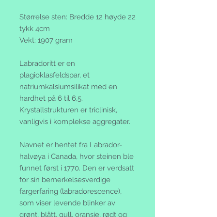
Størrelse sten: Bredde 12 høyde 22
tykk 4cm
Vekt: 1907 gram
Labradoritt er en
plagioklasfeldspar, et
natriumkalsiumsilikat med en
hardhet på 6 til 6,5.
Krystallstrukturen er triclinisk,
vanligvis i komplekse aggregater.
Navnet er hentet fra Labrador-
halvøya i Canada, hvor steinen ble
funnet først i 1770. Den er verdsatt
for sin bemerkelsesverdige
fargerfaring (labradorescence),
som viser levende blinker av
grønt, blått, gull, oransje, rødt og