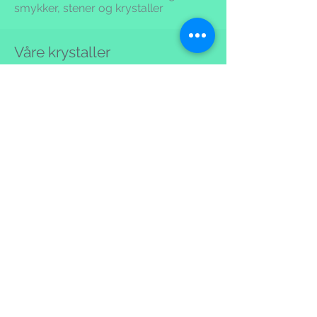
smykker, stener og krystaller
Våre krystaller
Vi har et stort utvalg av stener og
krystaller fra hele verden. Vi forsøker
å finne det sepesielle og den beste
kvaliteten.
Vi kjenner opprinelsen og
historikken til hver, fokuserer på etikk
og hvordan stenen/krystallen er
hentet ut.
Vi har store Bahia spisser, super
seven, Auralite 23, spesielle Himalaya
krystaller, vogel slipte krystaller,
Lithium quartz, Spirit og Lazer quatz.
Stort utvalg av spessielle healing
krystaller.
Besøk oss!
Det kan være utfordrende å kjøpe