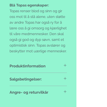
Blå Topas egenskaper:
Topas renser blod og sinn og gir
oss mot til å stå alene, uten støtte
av andre Topas har også ry for å
lære oss å gi omsorg og kjærlighet
til våre medmennesker. Den skal
også gi god og dyp søvn, samt et
optimistisk sinn. Topas avslører og
beskytter mot uærlige mennesker.
Produktinformation
Håndlaget, 925 sterling silver med
Salgsbetingelser:
ekte stener.
Formell selger:
Angre- og returvilkår
Ammifrej Ann-Marie Frej Berger
Foretaksnummer: NO988824143
Angrerett:
Adresse: Toveien 118-120, 1450
For dine innkjøp gjelder en angrerett