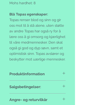
Mohs hardhet: 8
Blå Topas egenskaper:
Topas renser blod og sinn og gir
oss mot til å stå alene, uten støtte
av andre Topas har også ry for å
lære oss å gi omsorg og kjærlighet
til våre medmennesker. Den skal
også gi god og dyp søvn, samt et
optimistisk sinn. Topas avslører og
beskytter mot uærlige mennesker.
Produktinformation
Håndlaget, 925 sterling silver med
Salgsbetingelser:
ekte stener.
Formell selger:
Angre- og returvilkår
Ammifrej Ann-Marie Frej Berger