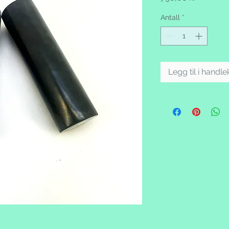
Antall
*
Legg til i handl