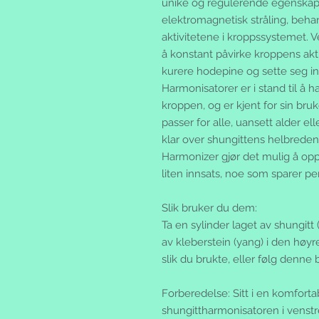
unike og regulerende egenskape
elektromagnetisk stråling, be
aktivitetene i kroppssystemet. 
å konstant påvirke kroppens akti
kurere hodepine og sette seg inn
Harmonisatorer er i stand til å ha
kroppen, og er kjent for sin br
passer for alle, uansett alder ell
klar over shungittens helbredend
Harmonizer gjør det mulig å opp
liten innsats, noe som sparer pe
Slik bruker du dem:
Ta en sylinder laget av shungitt 
av kleberstein (yang) i den høyr
slik du brukte, eller følg denne 
Forberedelse: Sitt i en komfortabe
shungittharmonisatoren i venst