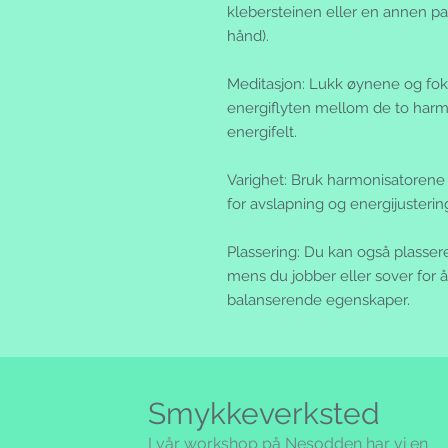
klebersteinen eller en annen pa
hånd).
Meditasjon: Lukk øynene og foku
energiflyten mellom de to harm
energifelt.
Varighet: Bruk harmonisatorene i
for avslapning og energijusterin
Plassering: Du kan også plasse
mens du jobber eller sover for 
balanserende egenskaper.
Smykkeverksted
I vår workshop på Nesodden har vi en