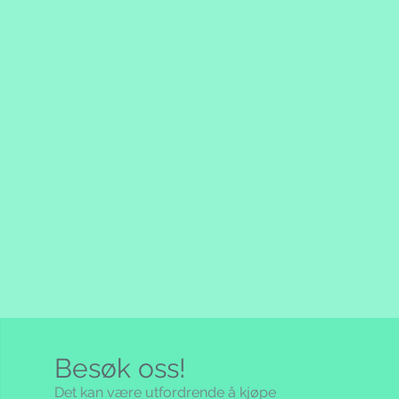
Besøk oss!
Det kan være utfordrende å kjøpe