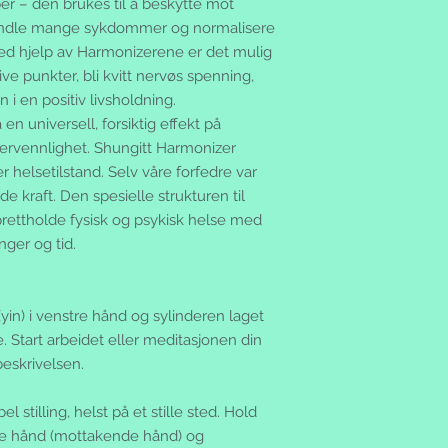
r – den brukes til å beskytte mot
handle mange sykdommer og normalisere
Ved hjelp av Harmonizerene er det mulig
ve punkter, bli kvitt nervøs spenning,
 i en positiv livsholdning.
 en universell, forsiktig effekt på
ukervennlighet. Shungitt Harmonizer
er helsetilstand. Selv våre forfedre var
e kraft. Den spesielle strukturen til
rettholde fysisk og psykisk helse med
nger og tid.
(yin) i venstre hånd og sylinderen laget
e. Start arbeidet eller meditasjonen din
beskrivelsen.
l stilling, helst på et stille sted. Hold
re hånd (mottakende hånd) og