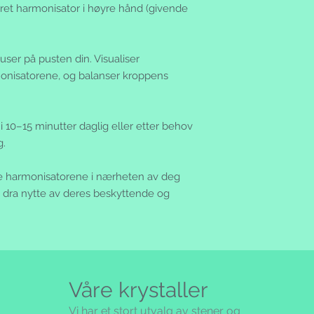
ret harmonisator i høyre hånd (givende
ser på pusten din. Visualiser
onisatorene, og balanser kroppens
 10–15 minutter daglig eller etter behov
g.
re harmonisatorene i nærheten av deg
å dra nytte av deres beskyttende og
Våre krystaller
Vi har et stort utvalg av stener og