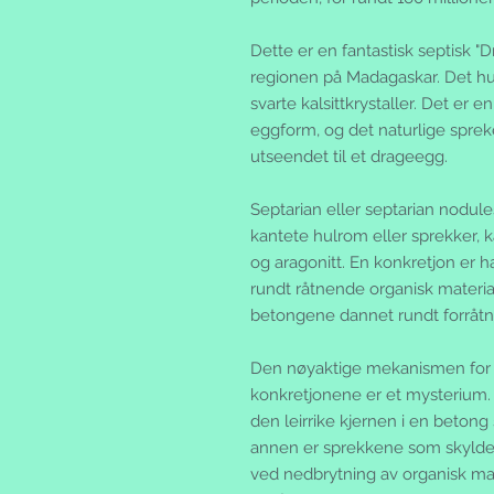
Dette er en fantastisk septisk 
regionen på Madagaskar. Det hu
svarte kalsittkrystaller. Det er e
eggform, og det naturlige spreke
utseendet til et drageegg.
Septarian eller septarian nodul
kantete hulrom eller sprekker, kal
og aragonitt. En konkretjon er 
rundt råtnende organisk material
betongene dannet rundt forråtnen
Den nøyaktige mekanismen for 
konkretjonene er et mysterium
den leirrike kjernen i en betong
annen er sprekkene som skylde
ved nedbrytning av organisk mate