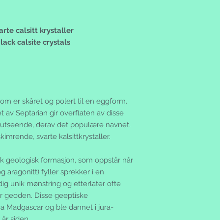
te calsitt krystaller
ack calsite crystals
m er skåret og polert til en eggform.
 av Septarian gir overflaten av disse
" -utseende, derav det populære navnet.
kimrende, svarte kalsittkrystaller.
kk geologisk formasjon, som oppstår når
g aragonitt) fyller sprekker i en
ig unik mønstring og etterlater ofte
 geoden. Disse geeptiske
a Madgascar og ble dannet i jura-
 år siden.