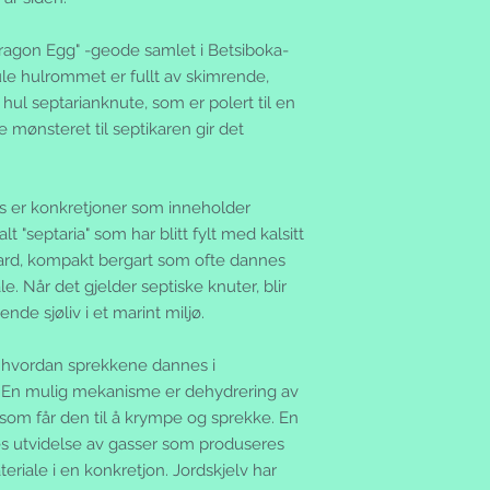
"Dragon Egg" -geode samlet i Betsiboka-
le hulrommet er fullt av skimrende,
n hul septarianknute, som er polert til en
 mønsteret til septikaren gir det
es er konkretjoner som inneholder
t "septaria" som har blitt fylt med kalsitt
hard, kompakt bergart som ofte dannes
e. Når det gjelder septiske knuter, blir
de sjøliv i et marint miljø.
hvordan sprekkene dannes i
. En mulig mekanisme er dehydrering av
 som får den til å krympe og sprekke. En
s utvidelse av gasser som produseres
riale i en konkretjon. Jordskjelv har