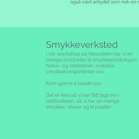
også vært antydet som nok en
Smykkeverksted
I vår workshop på Nesodden har vi en
menge produkter til smykkeproduksjon.
Natur- og edelstener, metaller,
smykkekomponenter osv
Kom gjerne å besøk oss.
Det er ikke alt vi har fått lagt inn i
nettbutikken,
så vi har en menge
smykker, stener og krystaller