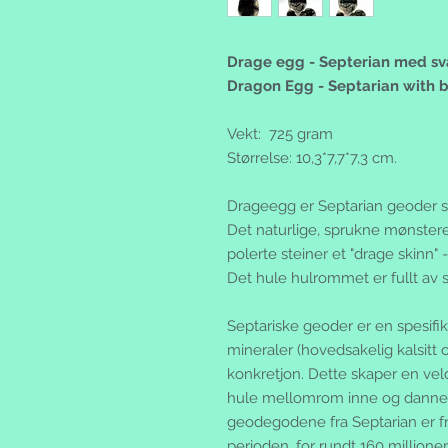
Drage egg - Septerian med svar
Dragon Egg - Septarian with bl
Vekt: 725 gram
Størrelse: 10,3*7,7*7,3 cm.
Drageegg er Septarian geoder so
Det naturlige, sprukne mønsteret
polerte steiner et "drage skinn
Det hule hulrommet er fullt av s
Septariske geoder er en spesifi
mineraler (hovedsakelig kalsitt o
konkretjon. Dette skaper en veld
hule mellomrom inne og danner
geodegodene fra Septarian er fr
perioden, for rundt 160 millioner