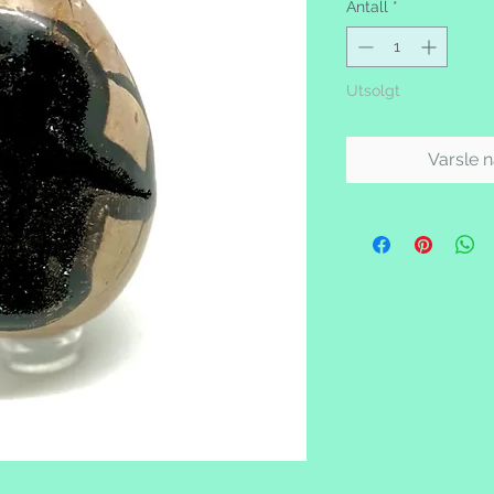
Antall
*
Utsolgt
Varsle n