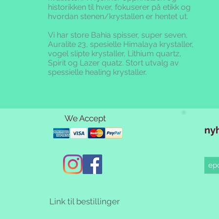
historikken til hver, fokuserer på etikk og
Betingelsene gjelde
hvordan stenen/krystallen er hentet ut.
Svalbard og Jan Maye
sistnevnte, må tas ov
Vi har store Bahia spisser, super seven,
Kunder utenfor dett
Auralite 23, spesielle Himalaya krystaller,
oss pr. brev, e-post e
vogel slipte krystaller, Lithium quartz,
Salg til forbrukere e
Spirit og Lazer quatz. Stort utvalg av
forbrukerkjøpsloven.
spessielle healing krystaller.
Vi er ansvarlig for t
gjennom nettsiden.
Priser:
Prisene inkluderer
We Accept
skatter eller andre a
ny
endres tilsvarende.
Bestilling:
Alle bestillinger be
en ordrebekreftelse 
tillegg mottar du e
etterhvert som ordr
Link til bestillinger