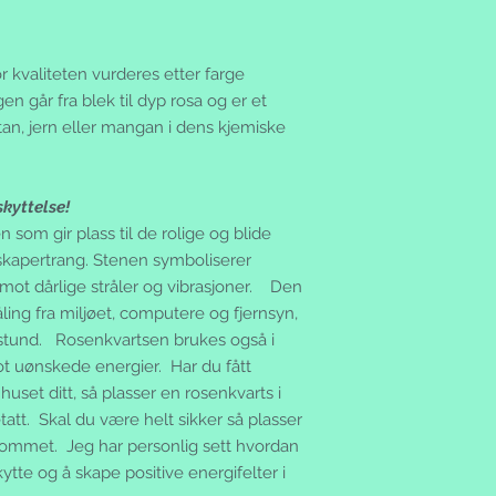
Ammifrej Ann-Marie F
betale transportkost
og gemstore.se
tilbake varene uskad
genstore er ikke en 
brukt vare, kontakt 
 kvaliteten vurderes etter farge
nettbutikken.
eventuell tvist kan 
gen går fra blek til dyp rosa og er et
Spesielle vilkår:
eller det lokale forb
- Gratis frakt innen 
an, jern eller mangan i dens kjemiske
www.forbrukerradet
ikke annet er avtalt
Returrettigheter:
- Sikker betaling og
Ingen handel er avsl
- Ikke fornøyd? Retu
kyttelse!
varen. Skulle du ang
- Vi sender til Sver
via e-mail eller send
 som gir plass til de rolige og blide
av verden etter avta
produktemballasje i
g skapertrang. Stenen symboliserer
Levering:
mottar varene (angre
 mot dårlige stråler og vibrasjoner. Den
Normalt har du vare
en annen vare eller 
fra vi har mottatt di
ling fra miljøet, computere og fjernsyn,
oppmerksom på at an
beskjed når pakken 
stund. Rosenkvartsen brukes også i
dersom returforklari
tekstmelding til din 
t uønskede energier. Har du fått
Betingelsen for retur
Du har to ukers frist
 huset ditt, så plasser en rosenkvarts i
og at den kan selge
nærmeste postkontor.
henge på og origin
att. Skal du være helt sikker så plasser
returnert tilbake til
ved. Du kan returner
 rommet. Jeg har personlig sett hvordan
Du vil bli fakturert
dette, men det er et
tte og å skape positive energifelter i
vare.
på returskjemaet. Hv
Fraktkostander: