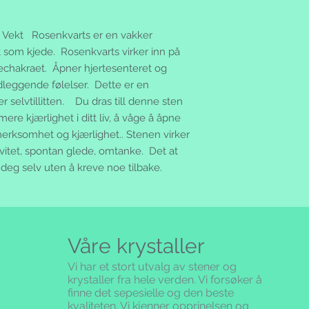
returnerer varen(e) 
Ved kjøp over kr 1.00
du selv for returkost
Ved kjøp under kr. 1
r, Vekt Rosenkvarts er en vakker
transportrisikoen. F
samtidig som du beta
tt som kjede. Rosenkvarts virker inn på
skriv hva du returnere
Postoppkrav:
skadefri tilstand, be
techakraet. Åpner hjertesenteret og
Hvis du har valgt o
betalt innen 3 virked
dleggende følelser. Dette er en
oppkravsgebyret komm
postgirokontonummer
 selvtillitten. Du dras till denne sten
varene på fakturaen.
pengene raskt på di
varene på postkontor
mere kjærlighet i ditt liv, å våge å åpne
på et vanlig utbetali
betaler du ikke for f
erksomhet og kjærlighet.. Stenen virker
Feil/mangler:
Kunder på Svalbard
ivitet, spontan glede, omtanke. Det at
Vi garanterer for pr
Posten har innført 
deg selv uten å kreve noe tilbake.
som fremkommer av 
sendes til Svalbard.
produktinformasjone
bestilling belastet 
varen er misfornøyd 
160,-
eller mangler ber v
Salgsbetingelser:
mail eller telefon
Disse salgsbetingels
Våre krystaller
Alle dine rettighete
fra nettbutikken silv
se www.forbrukerrade
ved nettbutikk salg
Vi har et stort utvalg av stener og
Tvist:
ordrebekreftelse/be
krystaller fra hele verden. Vi forsøker å
Ved en eventuell tvis
betingelser det sam
finne det sepesielle og den beste
forbrukerkjøpsloven
handelen.
kvaliteten.
Vi kjenner opprinelsen og