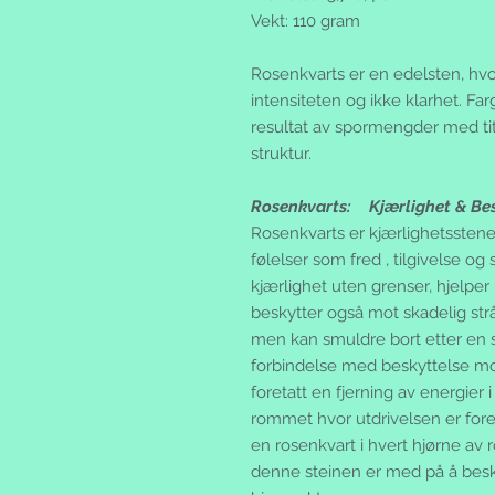
Vekt: 110 gram
Rosenkvarts er en edelsten, hvor
intensiteten og ikke klarhet. Far
resultat av spormengder med tit
struktur.
Rosenkvarts: Kjærlighet & Bes
Rosenkvarts er kjærlighetsstenen
følelser som fred , tilgivelse o
kjærlighet uten grenser, hjelper
beskytter også mot skadelig strå
men kan smuldre bort etter en 
forbindelse med beskyttelse mo
foretatt en fjerning av energier i
rommet hvor utdrivelsen er foret
en rosenkvart i hvert hjørne av
denne steinen er med på å besky