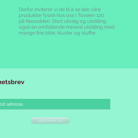
r kun for salg i Norge med
Derfor inviterer vi de til å se alle våre
n. Evt. fraktomkostninger til
produkter fysisk hos oss i Toveien 120
er telefon, etter ordreregistrering.
på Nesodden. Stort utvalg og utstilling,
e området må henvende seg til
også en omfattende mineral utstilling med
ller telefon.
mange fine biter, kluster og stuffer.
r blant annet regulert i
ransaksjoner via evt. betalingskort
 25% moms. Dersom momsen,
vgifter endres vil våre priser
hetsbrev
traktes som bindende. Du mottar
pr e-mail med all informasjon. I
n e-mail med informasjon
en behandles hos oss.
abonner nå