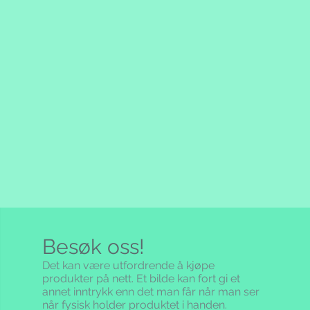
som postpakke eller brev betaler
0,- sendes varen deg fraktfritt.
nadene. Du står selv for
.000,- betales fraktkostandene
yll ut returforklarings dokument og
ler for varen.
r. Når vi har fått tilbake varen(e) i
taler vi tilbake beløpet du har
ppkrav som betalingsmetode, vil
ager. Oppgi ditt bank- eller
e i tillegg til beløpet for
 på returskjemaet, så har du
 Du betaler når du henter ut
n konto, ellers sendes pengene
et. Ved kjøp over kr. 1.000,-
ngskort.
rakten.
:
oduktet, og at det inneholder det
et eget gebyr på pakker som
salgs- eller
 Av denne grunn blir hver
n. Dersom du etter å ha brukt
med dette gebyret som f.t. er kr
eller om den skulle inneholde feil
i deg kontakte oss umiddelbart på
ene gjelder for alt salg av varer
r som følge av forbrukerkjøpsloven,
Besøk oss!
erstore.no til forbrukere og kun
t.no gjelder.
. Kundens
Det kan være utfordrende å kjøpe
stilling utgjør sammen med disse
produkter på nett. Et bilde kan fort gi et
t vil reglene i Norge og
lede avtalegrunnlaget for
annet inntrykk enn det man får når man ser
 gjelde. Se www.forbrukerradet.no
når fysisk holder produktet i handen.