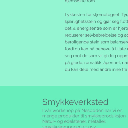
hjemsøkte rom.
Lykkesten for stjernetegnet: Ty
kjærlighetsstein og gjør seg flo
det 4. energisentre som er hjer
reduserer selvbebreidelse og ø
beroligende stein som balanserer
fordi du kan nå behøve å tillate 
seg mot de som vil gi deg oppm
på glede, romatikk, åpenhet, na
du kan dele med andre inne fra 
Smykkeverksted
I vår workshop på Nesodden har vi en
menge produkter til smykkeproduksjon.
Natur- og edelstener, metaller,
smykkekomponenter osv