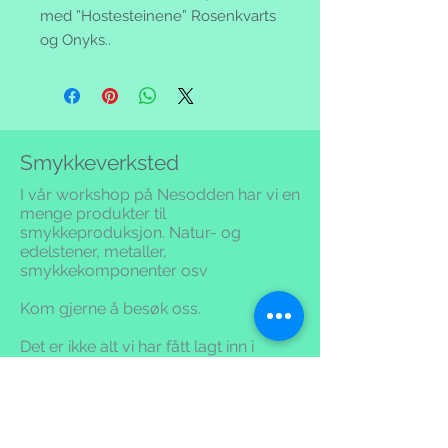
med ”Hostesteinene” Rosenkvarts
og Onyks..
Smykkeverksted
I vår workshop på Nesodden har vi en
menge produkter til
smykkeproduksjon. Natur- og
edelstener, metaller,
smykkekomponenter osv
Kom gjerne å besøk oss.
Det er ikke alt vi har fått lagt inn i
nettbutikken,
så vi har en menge
smykker, stener og krystaller
Våre krystaller