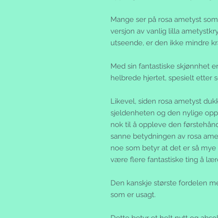
Mange ser på rosa ametyst so
versjon av vanlig lilla ametystkry
utseende, er den ikke mindre kra
Med sin fantastiske skjønnhet e
helbrede hjertet, spesielt etter s
Likevel, siden rosa ametyst dukk
sjeldenheten og den nylige opp
nok til å oppleve den førstehån
sanne betydningen av rosa amet
noe som betyr at det er så mye m
være flere fantastiske ting å læ
Den kanskje største fordelen me
som er usagt.