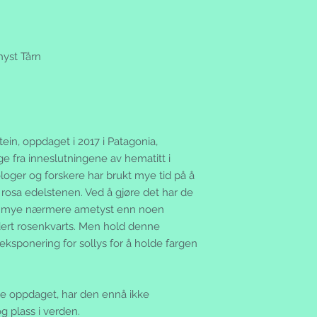
yst Tårn
ein, oppdaget i 2017 i Patagonia,
ge fra inneslutningene av hematitt i
loger og forskere har brukt mye tid på å
rosa edelstenen. Ved å gjøre det har de
t er mye nærmere ametyst enn noen
dert rosenkvarts. Men hold denne
eksponering for sollys for å holde fargen
le oppdaget, har den ennå ikke
 plass i verden.