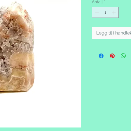
Antall
*
Legg til i handl