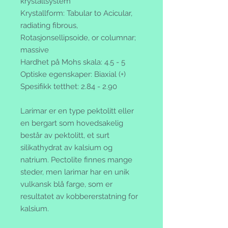
krystallsystem
Krystallform: Tabular to Acicular,
radiating fibrous,
Rotasjonsellipsoide, or columnar;
massive
Hardhet på Mohs skala: 4.5 - 5
Optiske egenskaper: Biaxial (+)
Spesifikk tetthet: 2.84 - 2.90
Larimar er en type pektolitt eller
en bergart som hovedsakelig
består av pektolitt, et surt
silikathydrat av kalsium og
natrium. Pectolite finnes mange
steder, men larimar har en unik
vulkansk blå farge, som er
resultatet av kobbererstatning for
kalsium.