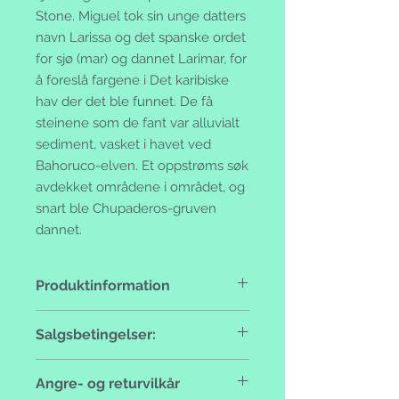
Stone. Miguel tok sin unge datters
navn Larissa og det spanske ordet
for sjø (mar) og dannet Larimar, for
å foreslå fargene i Det karibiske
hav der det ble funnet. De få
steinene som de fant var alluvialt
sediment, vasket i havet ved
Bahoruco-elven. Et oppstrøms søk
avdekket områdene i området, og
snart ble Chupaderos-gruven
dannet.
Produktinformation
Håndlaget, 925 sterling silver med
Salgsbetingelser:
ekte stener.
Formell selger:
Angre- og returvilkår
Ammifrej Ann-Marie Frej Berger