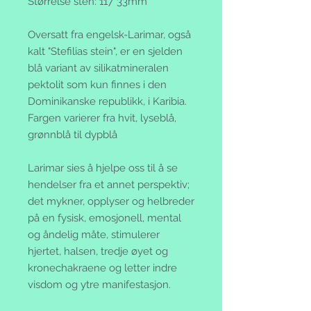
Størrelse sten: 117*33mm
Oversatt fra engelsk-Larimar, også
kalt "Stefilias stein", er en sjelden
blå variant av silikatmineralen
pektolit som kun finnes i den
Dominikanske republikk, i Karibia.
Fargen varierer fra hvit, lyseblå,
grønnblå til dypblå
Larimar sies å hjelpe oss til å se
hendelser fra et annet perspektiv;
det mykner, opplyser og helbreder
på en fysisk, emosjonell, mental
og åndelig måte, stimulerer
hjertet, halsen, tredje øyet og
kronechakraene og letter indre
visdom og ytre manifestasjon.