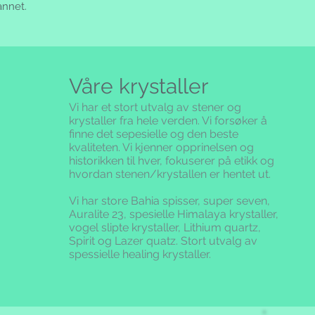
Svalbard og Jan Maye
annet.
sistnevnte, må tas ov
Kunder utenfor dett
oss pr. brev, e-post e
Salg til forbrukere e
forbrukerkjøpsloven.
Våre krystaller
Vi er ansvarlig for t
gjennom nettsiden.
Vi har et stort utvalg av stener og
krystaller fra hele verden. Vi forsøker å
Priser:
finne det sepesielle og den beste
Prisene inkluderer
kvaliteten.
Vi kjenner opprinelsen og
skatter eller andre a
historikken til hver, fokuserer på etikk og
endres tilsvarende.
hvordan stenen/krystallen er hentet ut.
Bestilling:
Alle bestillinger be
Vi har store Bahia spisser, super seven,
en ordrebekreftelse 
Auralite 23, spesielle Himalaya krystaller,
tillegg mottar du e
vogel slipte krystaller, Lithium quartz,
etterhvert som ordr
Spirit og Lazer quatz. Stort utvalg av
spessielle healing krystaller.