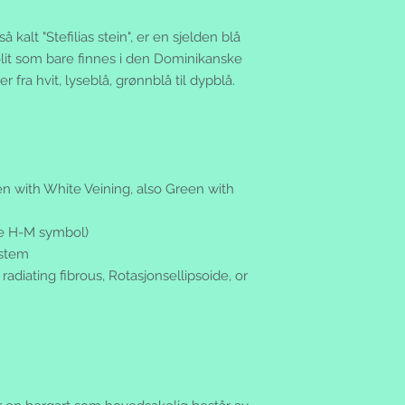
tilbake varene uskad
genstore er ikke en 
brukt vare, kontakt 
nettbutikken.
 kalt "Stefilias stein", er en sjelden blå
eventuell tvist kan 
Spesielle vilkår:
olit som bare finnes i den Dominikanske
eller det lokale forb
- Gratis frakt innen 
er fra hvit, lyseblå, grønnblå til dypblå.
www.forbrukerradet
ikke annet er avtalt
Returrettigheter:
- Sikker betaling og
Ingen handel er avsl
- Ikke fornøyd? Retu
varen. Skulle du ang
- Vi sender til Sver
via e-mail eller send
av verden etter avta
produktemballasje i
Levering:
en with White Veining, also Green with
mottar varene (angre
Normalt har du vare
en annen vare eller 
fra vi har mottatt di
ame H-M symbol)
oppmerksom på at an
beskjed når pakken 
ystem
dersom returforklari
tekstmelding til din 
Betingelsen for retur
 radiating fibrous, Rotasjonsellipsoide, or
Du har to ukers frist
og at den kan selge
nærmeste postkontor.
henge på og origin
returnert tilbake til
ved. Du kan returner
Du vil bli fakturert
dette, men det er et
vare.
på returskjemaet. Hv
Fraktkostander:
returnerer varen(e) 
Ved kjøp over kr 1.00