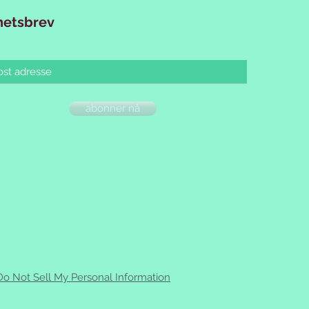
hetsbrev
abonner nå
Do Not Sell My Personal Information