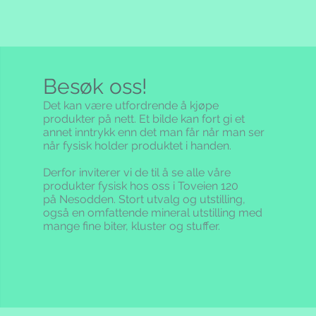
n. Evt. fraktomkostninger til
er telefon, etter ordreregistrering.
e området må henvende seg til
ller telefon.
r blant annet regulert i
Besøk oss!
ransaksjoner via evt. betalingskort
Det kan være utfordrende å kjøpe
produkter på nett. Et bilde kan fort gi et
annet inntrykk enn det man får når man ser
 25% moms. Dersom momsen,
når fysisk holder produktet i handen.
vgifter endres vil våre priser
Derfor inviterer vi de til å se alle våre
produkter fysisk hos oss i Toveien 120
traktes som bindende. Du mottar
på Nesodden. Stort utvalg og utstilling,
pr e-mail med all informasjon. I
også en omfattende mineral utstilling med
n e-mail med informasjon
mange fine biter, kluster og stuffer.
en behandles hos oss.