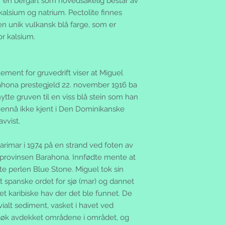
er en bergart som hovedsakelig består av
du selv for returkost
Ved kjøp under kr. 1
transportrisikoen. F
v kalsium og natrium. Pectolite finnes
samtidig som du beta
skriv hva du returnere
n unik vulkansk blå farge, som er
Postoppkrav:
skadefri tilstand, be
or kalsium.
Hvis du har valgt o
betalt innen 3 virked
oppkravsgebyret komm
postgirokontonummer
varene på fakturaen.
pengene raskt på di
varene på postkontor
ment for gruvedrift viser at Miguel
på et vanlig utbetali
betaler du ikke for f
ahona prestegjeld 22. november 1916 ba
Feil/mangler:
Kunder på Svalbard
Vi garanterer for pr
tnytte gruven til en viss blå stein som han
Posten har innført 
som fremkommer av 
 ennå ikke kjent i Den Dominikanske
sendes til Svalbard.
produktinformasjone
vvist.
bestilling belastet 
varen er misfornøyd 
160,-
eller mangler ber v
Salgsbetingelser:
imar i 1974 på en strand ved foten av
mail eller telefon
Disse salgsbetingels
provinsen Barahona. Innfødte mente at
Alle dine rettighete
fra nettbutikken silv
te perlen Blue Stone. Miguel tok sin
se www.forbrukerrade
ved nettbutikk salg
Tvist:
t spanske ordet for sjø (mar) og dannet
ordrebekreftelse/be
Ved en eventuell tvis
Det karibiske hav der det ble funnet. De
betingelser det sam
forbrukerkjøpsloven
vialt sediment, vasket i havet ved
handelen.
Betingelsene gjelde
søk avdekket områdene i området, og