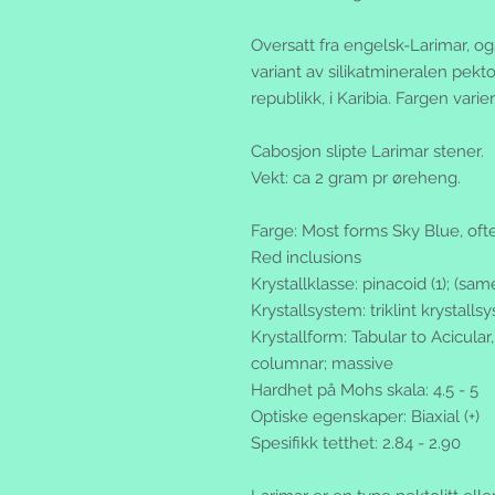
Oversatt fra engelsk-Larimar, også
variant av silikatmineralen pekt
republikk, i Karibia. Fargen varier
Cabosjon slipte Larimar stener.
Vekt: ca 2 gram pr øreheng.
Farge: Most forms Sky Blue, oft
Red inclusions
Krystallklasse: pinacoid (1); (s
Krystallsystem: triklint krystalls
Krystallform: Tabular to Acicular,
columnar; massive
Hardhet på Mohs skala: 4.5 - 5
Optiske egenskaper: Biaxial (+)
Spesifikk tetthet: 2.84 - 2.90