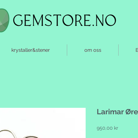
krystaller&stener
om oss
Larimar Ør
Pris
950,00 kr