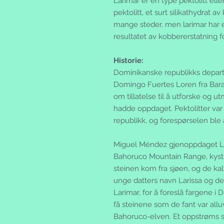
Larimar er en type pektolitt ell
pektolitt, et surt silikathydrat a
mange steder, men larimar har e
resultatet av kobbererstatning f
Historie:
Dominikanske republikks departe
Domingo Fuertes Loren fra Bar
om tillatelse til å utforske og u
hadde oppdaget. Pektolitter var
republikk, og forespørselen ble a
Miguel Méndez gjenoppdaget Lar
Bahoruco Mountain Range, kyst
steinen kom fra sjøen, og de kal
unge datters navn Larissa og de
Larimar, for å foreslå fargene i 
få steinene som de fant var allu
Bahoruco-elven. Et oppstrøms 