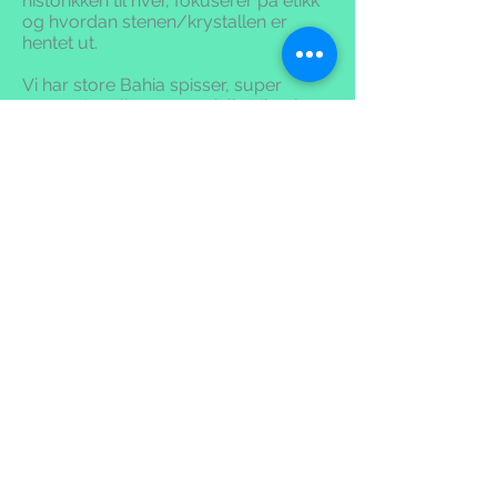
historikken til hver, fokuserer på etikk
og hvordan stenen/krystallen er
hentet ut.
Vi har store Bahia spisser, super
seven, Auralite 23, spesielle Himalaya
krystaller, vogel slipte krystaller,
Lithium quartz, Spirit og Lazer quatz.
Stort utvalg av spessielle healing
krystaller.
Besøk oss!
Det kan være utfordrende å kjøpe
produkter på nett. Et bilde kan fort gi
et annet inntrykk enn det man får når
man ser når fysisk holder produktet i
handen.
Derfor inviterer vi de til å se alle våre
produkter fysisk hos oss i Toveien 120
på Nesodden. Stort utvalg og
utstilling,
også en omfattende mineral utstilling