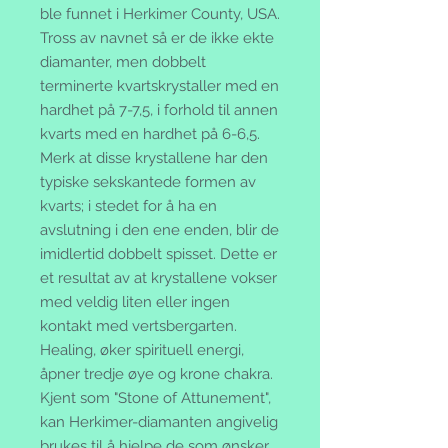
ble funnet i Herkimer County, USA.
Tross av navnet så er de ikke ekte
diamanter, men dobbelt
terminerte kvartskrystaller med en
hardhet på 7-7,5, i forhold til annen
kvarts med en hardhet på 6-6,5.
Merk at disse krystallene har den
typiske sekskantede formen av
kvarts; i stedet for å ha en
avslutning i den ene enden, blir de
imidlertid dobbelt spisset. Dette er
et resultat av at krystallene vokser
med veldig liten eller ingen
kontakt med vertsbergarten.
Healing, øker spirituell energi,
åpner tredje øye og krone chakra.
Kjent som "Stone of Attunement",
kan Herkimer-diamanten angivelig
brukes til å hjelpe de som ønsker