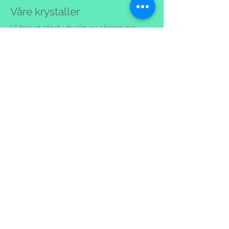
Våre krystaller
Vi har et stort utvalg av stener og
krystaller fra hele verden. Vi forsøker
å finne det sepesielle og den beste
kvaliteten.
Vi kjenner opprinelsen og
historikken til hver, fokuserer på etikk
og hvordan stenen/krystallen er
hentet ut.
Vi har store Bahia spisser, super
seven, Auralite 23, spesielle Himalaya
krystaller, vogel slipte krystaller,
Lithium quartz, Spirit og Lazer quatz.
Stort utvalg av spessielle healing
krystaller.
Besøk oss!
Det kan være utfordrende å kjøpe
produkter på nett. Et bilde kan fort gi
et annet inntrykk enn det man får når
man ser når fysisk holder produktet i