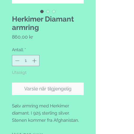
Herkimer Diamant
armring
Pris
860,00 kr
Antall
*
Utsolgt
Varsle når tilgjengelig
Sølv armring med Herkimer
diamant. I 925 sterling silver.
Stenen kommer fra Afghanistan.