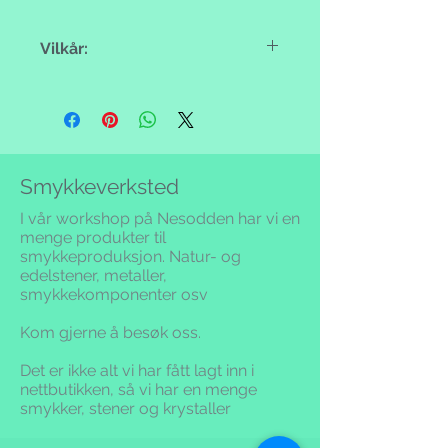
Vilkår:
Se våre vilkår under betingelser &
informasjon. I hoved sak tilbyr vi fri
returrett innen 14 dager etter
mottak.
Smykkeverksted
I vår workshop på Nesodden har vi en
menge produkter til
smykkeproduksjon. Natur- og
edelstener, metaller,
smykkekomponenter osv
Kom gjerne å besøk oss.
Det er ikke alt vi har fått lagt inn i
nettbutikken,
så vi har en menge
smykker, stener og krystaller