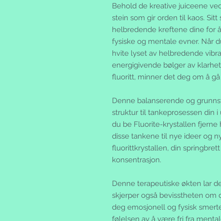
Behold de kreative juiceene ved
stein som gir orden til kaos. Sitt
helbredende kreftene dine for 
fysiske og mentale evner. Når du
hvite lyset av helbredende vibr
energigivende bølger av klarhe
fluoritt, minner det deg om å gå b
Denne balanserende og grunnste
struktur til tankeprosessen din i 
du be Fluorite-krystallen fjerne 
disse tankene til nye ideer og n
fluorittkrystallen, din springbre
konsentrasjon.
Denne terapeutiske økten lar de
skjerper også bevisstheten om dit
deg emosjonell og fysisk smert
følelsen av å være fri fra ment