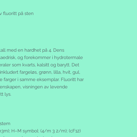
tilbake varene uskad
genstore er ikke en 
brukt vare, kontakt 
nettbutikken.
 fluoritt på sten
eventuell tvist kan 
Spesielle vilkår:
eller det lokale forb
- Gratis frakt innen 
www.forbrukerradet
ikke annet er avtalt
Returrettigheter:
- Sikker betaling og
Ingen handel er avsl
- Ikke fornøyd? Retu
varen. Skulle du ang
stall med en hardhet på 4. Dens
- Vi sender til Sver
via e-mail eller send
av verden etter avta
ctaedrisk, og forekommer i hydrotermale
produktemballasje i
Levering:
raler som kvarts, kalsitt og barytt. Det
mottar varene (angre
Normalt har du vare
inkludert fargeløs, grønn, lilla, hvit, gul,
en annen vare eller 
fra vi har mottatt di
ere farger i samme eksemplar. Fluoritt har
oppmerksom på at an
beskjed når pakken 
dersom returforklari
genskapen, visningen av levende
tekstmelding til din 
Betingelsen for retur
t lys.
Du har to ukers frist
og at den kan selge
nærmeste postkontor.
henge på og origin
returnert tilbake til
ved. Du kan returner
Du vil bli fakturert
dette, men det er et
vare.
ystem
på returskjemaet. Hv
Fraktkostander:
m3m);
H–M
symbol: (4/m 3 2/m); (cF12)
returnerer varen(e) 
Ved kjøp over kr 1.00