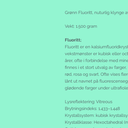
Grønn Fluoritt, nuturlig klynge av
Vekt: 1.500 gram
Fluoritt;
Fluoritt er en kalsiumfluoridkry
vekstmønster er kubisk eller o
årer, ofte i forbindelse med mine
finnes i et stort utvalg av farger, 
rød, rosa og svart. Ofte vises fl
lånt ut navnet på fluorescense
glødende farger under ultrafiolet
Lysreflektering
:
Vitreous
Brytningsindeks
:
1.433–1.448
Krystallsystem
:
kubisk krystalls
Krystallklasse
:
Hexoctahedral (