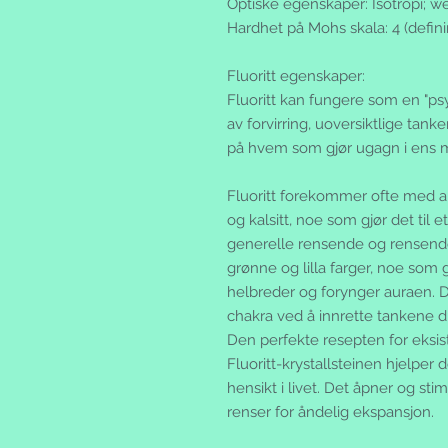
Optiske egenskaper
:
Isotropi
; w
Hardhet på Mohs skala
:
4 (defin
Fluoritt egenskaper:
Fluoritt kan fungere som en "ps
av forvirring, uoversiktlige tanke
på hvem som gjør ugagn i ens mi
Fluoritt forekommer ofte med an
og kalsitt, noe som gjør det til
generelle rensende og rensende
grønne og lilla farger, noe som 
helbreder og forynger auraen. D
chakra ved å innrette tankene d
Den perfekte resepten for eksiste
Fluoritt-krystallsteinen hjelp
hensikt i livet. Det åpner og sti
renser for åndelig ekspansjon.