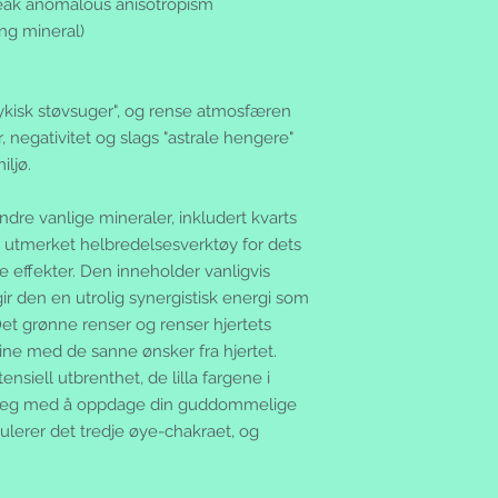
du selv for returkost
eak anomalous anisotropism
Ved kjøp under kr. 1
transportrisikoen. F
ing mineral)
samtidig som du beta
skriv hva du returnere
Postoppkrav:
skadefri tilstand, be
Hvis du har valgt o
betalt innen 3 virked
oppkravsgebyret komm
ykisk støvsuger", og rense atmosfæren
postgirokontonummer
varene på fakturaen.
r, negativitet og slags "astrale hengere"
pengene raskt på di
varene på postkontor
ljø.
på et vanlig utbetali
betaler du ikke for f
Feil/mangler:
Kunder på Svalbard
Vi garanterer for pr
dre vanlige mineraler, inkludert kvarts
Posten har innført 
som fremkommer av 
 et utmerket helbredelsesverktøy for dets
sendes til Svalbard.
produktinformasjone
bestilling belastet 
 effekter. Den inneholder vanligvis
varen er misfornøyd 
160,-
gir den en utrolig synergistisk energi som
eller mangler ber v
Salgsbetingelser:
et grønne renser og renser hjertets
mail eller telefon
Disse salgsbetingels
ine med de sanne ønsker fra hjertet.
Alle dine rettighete
fra nettbutikken silv
se www.forbrukerrade
nsiell utbrenthet, de lilla fargene i
ved nettbutikk salg
Tvist:
er deg med å oppdage din guddommelige
ordrebekreftelse/be
Ved en eventuell tvis
mulerer det tredje øye-chakraet, og
betingelser det sam
forbrukerkjøpsloven
handelen.
Betingelsene gjelde