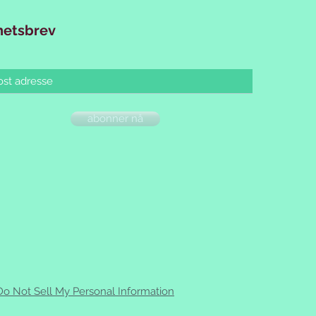
hetsbrev
abonner nå
Do Not Sell My Personal Information