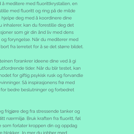
Svalbard og Jan Maye
 å meditere med fluorittkrystallen, en
sistnevnte, må tas ov
 stille med fluoritt og ring på de milde
Kunder utenfor dett
å hjelpe deg med å koordinere dine
oss pr. brev, e-post e
 inhalerer, kan du forestille deg det
Salg til forbrukere e
asjoner som gir din ånd liv med dens
forbrukerkjøpsloven.
Vi er ansvarlig for t
t og foryngelse. Når du mediterer med
gjennom nettsiden.
ort fra lerretet for å se det større bildet.
Priser:
Prisene inkluderer
inen forankrer ideene dine ved å gi
skatter eller andre a
utfordrende tider. Når du blir testet, kan
endres tilsvarende.
hodet for giftig psykisk rusk og forvandle
Bestilling:
yvinninger. Så inspirasjonens frø med
Alle bestillinger be
en ordrebekreftelse 
tt for bedre beslutninger og forbedret
tillegg mottar du e
etterhvert som ordr
g frigjøre deg fra stressende tanker og
t nærmiljø. Bruk kraften fra fluoritt, føl
e som forlater kroppen din og oppdag
ale blokker. Jo mer du jobber med