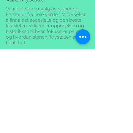
Vi har et stort utvalg av stener og
krystaller fra hele verden. Vi forsøker
å finne det sepesielle og den beste
kvaliteten.
Vi kjenner opprinelsen og
historikken til hver, fokuserer på etikk
og hvordan stenen/krystallen er
hentet ut.
Vi har store Bahia spisser, super
seven, Auralite 23, spesielle Himalaya
krystaller, vogel slipte krystaller,
Lithium quartz, Spirit og Lazer quatz.
Stort utvalg av spessielle healing
krystaller.
Besøk oss!
Det kan være utfordrende å kjøpe
produkter på nett. Et bilde kan fort gi
et annet inntrykk enn det man får når
man ser når fysisk holder produktet i
handen.