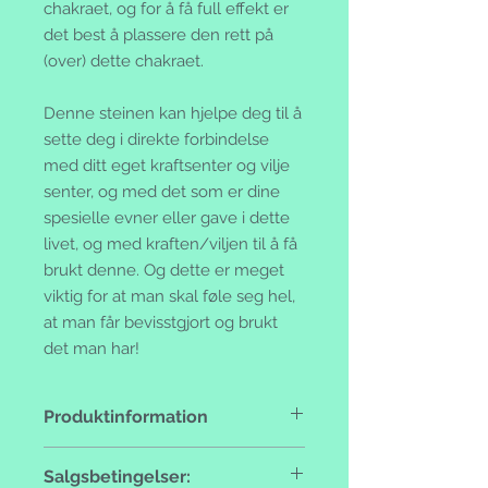
chakraet, og for å få full effekt er
det best å plassere den rett på
(over) dette chakraet.
Denne steinen kan hjelpe deg til å
sette deg i direkte forbindelse
med ditt eget kraftsenter og vilje
senter, og med det som er dine
spesielle evner eller gave i dette
livet, og med kraften/viljen til å få
brukt denne. Og dette er meget
viktig for at man skal føle seg hel,
at man får bevisstgjort og brukt
det man har!
Produktinformation
Håndlaget, 925 sterling silver med
Salgsbetingelser:
ekte stener.