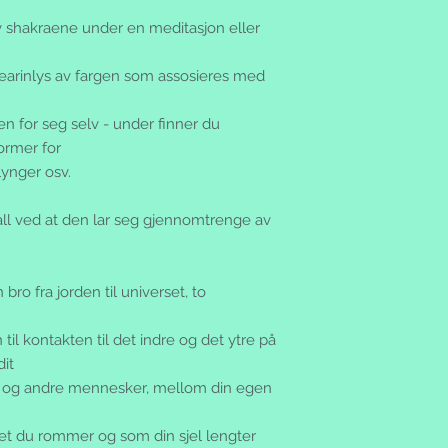
v shakraene under en meditasjon eller
tearinlys av fargen som assosieres med
en for seg selv - under finner du
former for
lynger osv.
ll ved at den lar seg gjennomtrenge av
ro fra jorden til universet, to
 til kontakten til det indre og det ytre på
it
deg og andre mennesker, mellom din egen
et du rommer og som din sjel lengter