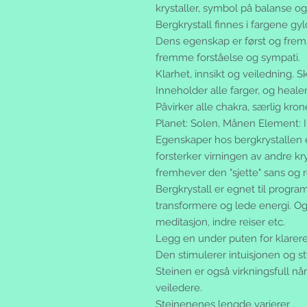
krystaller, symbol på balanse og
Bergkrystall finnes i fargene gy
Dens egenskap er først og frem
fremme forståelse og sympati.
Klarhet, innsikt og veiledning. 
Inneholder alle farger, og healer
Påvirker alle chakra, særlig kro
Planet: Solen, Månen Element: Il
Egenskaper hos bergkrystallen e
forsterker virningen av andre kry
fremhever den "sjette" sans og 
Bergkrystall er egnet til progr
transformere og lede energi. Og
meditasjon, indre reiser etc.
Legg en under puten for klarer
Den stimulerer intuisjonen og s
Steinen er også virkningsfull n
veiledere.
Steinenenes lengde varierer .