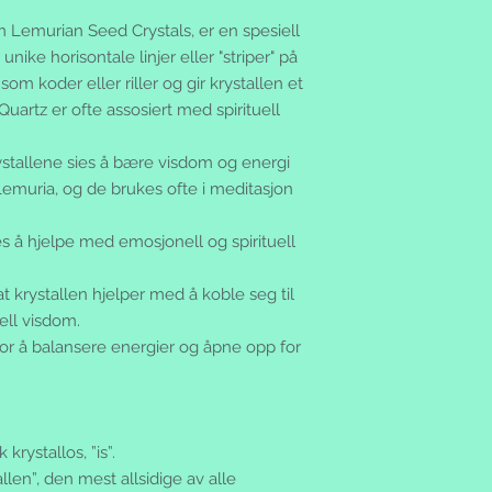
 Lemurian Seed Crystals, er en spesiell
unike horisontale linjer eller "striper" på
som koder eller riller og gir krystallen et
artz er ofte assosiert med spirituell
ystallene sies å bære visdom og energi
Lemuria, og de brukes ofte i meditasjon
s å hjelpe med emosjonell og spirituell
krystallen hjelper med å koble seg til
ell visdom.
or å balansere energier og åpne opp for
 krystallos, ”is”.
len”, den mest allsidige av alle