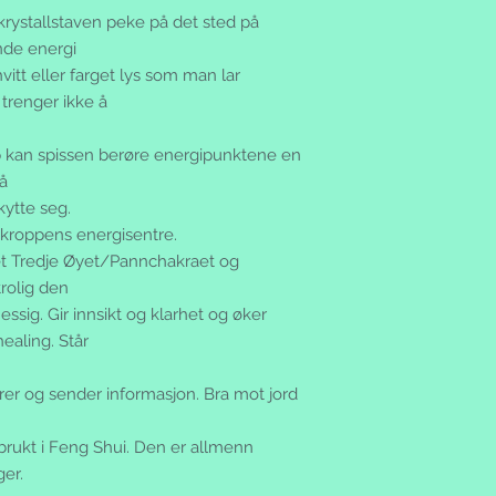
rystallstaven peke på det sted på
nde energi
itt eller farget lys som man lar
trenger ikke å
pp kan spissen berøre energipunktene en
så
ytte seg.
e kroppens energisentre.
 Tredje Øyet/Pannchakraet og
rolig den
ssig. Gir innsikt og klarhet og øker
ealing. Står
rer og sender informasjon. Bra mot jord
 brukt i Feng Shui. Den er allmenn
er.