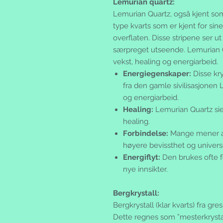
Lemurian quartz:
Lemurian Quartz, også kjent som
type kvarts som er kjent for sine 
overflaten. Disse stripene ser ut 
særpreget utseende. Lemurian Qu
vekst, healing og energiarbeid.
Energiegenskaper:
Disse kr
fra den gamle sivilisasjonen 
og energiarbeid.
Healing:
Lemurian Quartz sie
healing.
Forbindelse:
Mange mener at 
høyere bevissthet og univers
Energiflyt:
Den brukes ofte f
nye innsikter.
Bergkrystall:
Bergkrystall (klar kvarts) fra gresk
Dette regnes som ”mesterkrystal