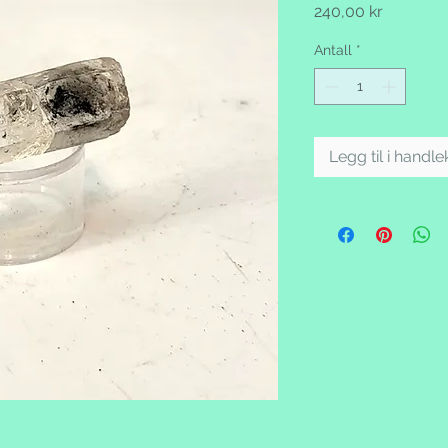
Pris
240,00 kr
Antall
*
Legg til i handl