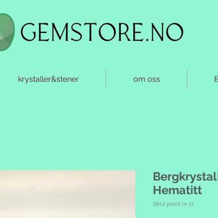
krystaller&stener
om oss
Bergkrystal
Hematitt
SKU: point nr 11