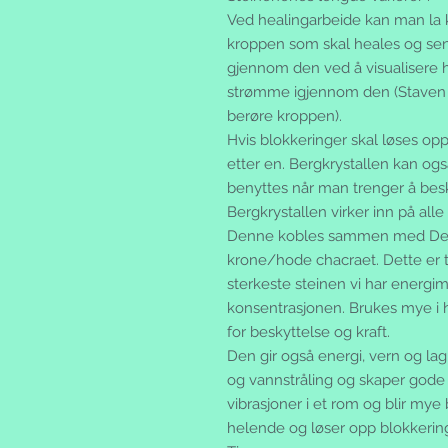
Ved healingarbeide kan man la k
kroppen som skal heales og se
gjennom den ved å visualisere hv
strømme igjennom den (Staven 
berøre kroppen).
Hvis blokkeringer skal løses o
etter en. Bergkrystallen kan og
benyttes når man trenger å besk
Bergkrystallen virker inn på all
Denne kobles sammen med Det
krone/hode chacraet. Dette er t
sterkeste steinen vi har energime
konsentrasjonen. Brukes mye i h
for beskyttelse og kraft.
Den gir også energi, vern og lag
og vannstråling og skaper gode
vibrasjoner i et rom og blir mye
helende og løser opp blokkering