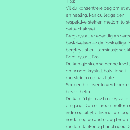
Tips:
Vil du konsentrere deg om et a
en healing, kan du legge den
respektive steinen mellom to s
dette chakraet.
Bergkrystall er egentlig en verd
beskrivelsen av de forskjellige 
bergkrystaller - terminasjoner, k
Bergkrystall, Bro
Du kan gjenkjenne denne krysta
en mindre krystall, halvt inne i
morsteinen og halvt ute.
Som en bro over to verdener, en b
bevisstheter.
Du kan få hjelp av bro-krystallen
én gang. Den er broen mellom d
indre og dit ytre liv, mellom 
verden og de andres, og broen
mellom tanker og handlinger. D