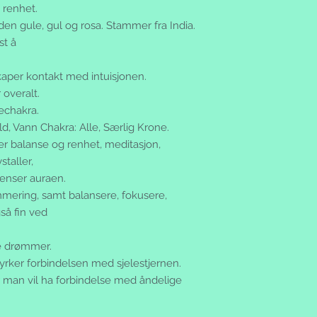
 renhet.
lden gule, gul og rosa. Stammer fra India.
st å
Skaper kontakt med intuisjonen.
 overalt.
nechakra.
d, Vann Chakra: Alle, Særlig Krone.
r balanse og renhet, meditasjon,
staller,
renser auraen.
ammering, samt balansere, fokusere,
så fin ved
e drømmer.
tyrker forbindelsen med sjelestjernen.
år man vil ha forbindelse med åndelige