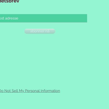
hetsbrev
abonner nå
Do Not Sell My Personal Information