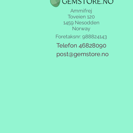
Ammifrej
Toveien 120
1459 Nesodden
Norway
Foretaksnr: 988824143
Telefon 46828090
post@gemstore.no