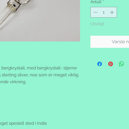
Antall
*
Utsolgt
Varsle n
bergkrystall, med bergkrystall- stjerne
5 sterling silver, noe som er meget viktig
nde virkning.
et spesielt sted i India