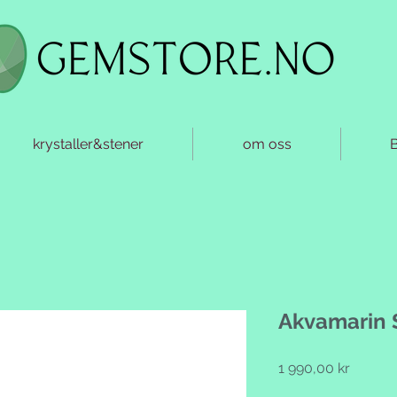
krystaller&stener
om oss
Akvamarin 
Pris
1 990,00 kr