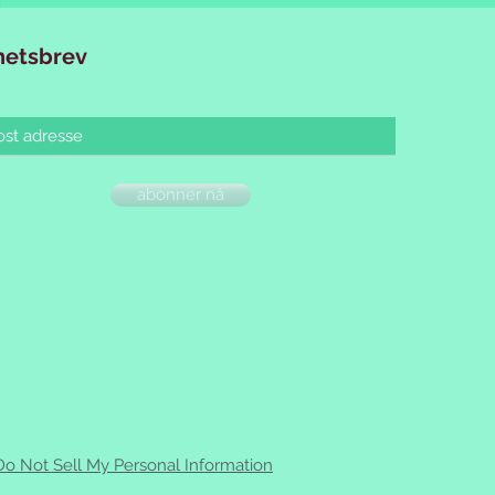
hetsbrev
abonner nå
Do Not Sell My Personal Information