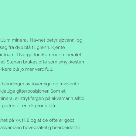
ordrebekreftelse/be
Ved en eventuell tvis
betingelser det sam
forbrukerkjøpsloven
handelen.
Betingelsene gjelde
Svalbard og Jan Maye
sistnevnte, må tas ov
Kunder utenfor dett
yllium mineral. Navnet betyr sjøvann, og
oss pr. brev, e-post e
g fra dyp blå til grønn. Kjente
Salg til forbrukere e
g Vietnam. I Norge forekommer mineralet
forbrukerkjøpsloven.
and. Stenen brukes ofte som smykkesten
Vi er ansvarlig for t
kere blå jo mer verdifull.
gjennom nettsiden.
Priser:
Prisene inkluderer
a blandinger av toverdige og trivalente
skatter eller andre a
skjellige gitterposisjoner. Som et
endres tilsvarende.
ineral er strykfargen på akvamarin alltid
Bestilling:
 perlen er en rik grønn blå.
Alle bestillinger be
en ordrebekreftelse 
t på 7,5 til 8 og at de ofte er godt
tillegg mottar du e
ir akvamarin hovedsakelig bearbeidet til
etterhvert som ordr