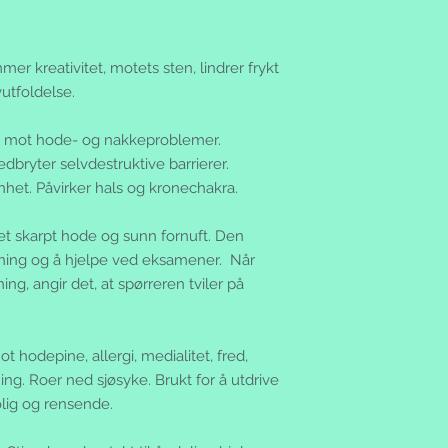
er kreativitet, motets sten, lindrer frykt
vutfoldelse.
lt mot hode- og nakkeproblemer.
dbryter selvdestruktive barrierer.
nhet. Påvirker hals og kronechakra.
 et skarpt hode og sunn fornuft. Den
ning og å hjelpe ved eksamener. Når
ng, angir det, at spørreren tviler på
 hodepine, allergi, medialitet, fred,
ng. Roer ned sjøsyke. Brukt for å utdrive
olig og rensende.