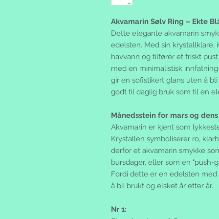
Akvamarin Sølv Ring – Ekte Bl
Dette elegante akvamarin smykk
edelsten. Med sin krystallklare,
havvann og tilfører et friskt pus
med en minimalistisk innfatning 
gir en sofistikert glans uten å b
godt til daglig bruk som til en el
Månedsstein for mars og dens
Akvamarin er kjent som lykkeste
Krystallen symboliserer ro, kla
derfor et akvamarin smykke som
bursdager, eller som en "push-ga
Fordi dette er en edelsten med 
å bli brukt og elsket år etter år.
Nr 1: