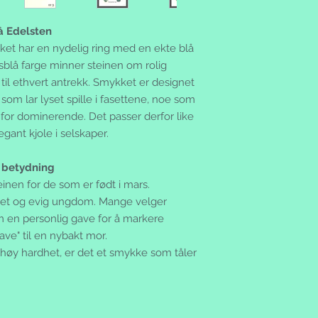
denne perioden har 
Email: post@gemsto
du har mulighet til 
gemstore.no & gemst
å Edelsten
forpliktelser fra din 
Ammifrej Ann-Marie F
et har en nydelig ring med en ekte blå
betale transportkost
og gemstore.se
tilbake varene uskad
 isblå farge minner steinen om rolig
genstore er ikke en 
brukt vare, kontakt 
t til ethvert antrekk. Smykket er designet
nettbutikken.
eventuell tvist kan 
som lar lyset spille i fasettene, noe som
Spesielle vilkår:
eller det lokale forb
- Gratis frakt innen 
li for dominerende. Det passer derfor like
www.forbrukerradet
ikke annet er avtalt
egant kjole i selskaper.
Returrettigheter:
- Sikker betaling og
Ingen handel er avsl
- Ikke fornøyd? Retu
 betydning
varen. Skulle du ang
- Vi sender til Sver
via e-mail eller send
inen for de som er født i mars.
av verden etter avta
produktemballasje i
rhet og evig ungdom. Mange velger
Levering:
mottar varene (angre
 en personlig gave for å markere
Normalt har du vare
en annen vare eller 
fra vi har mottatt di
ve" til en nybakt mor.
oppmerksom på at an
beskjed når pakken 
høy hardhet, er det et smykke som tåler
dersom returforklari
tekstmelding til din 
Betingelsen for retur
Du har to ukers frist
og at den kan selge
nærmeste postkontor.
henge på og origin
returnert tilbake til
ved. Du kan returner