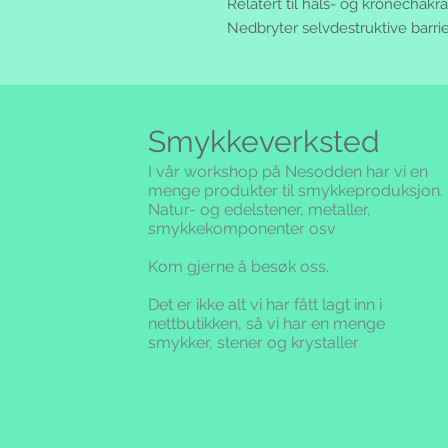
Relatert til hals- og kronechakra
Nedbryter selvdestruktive barrier
Smykkeverksted
I vår workshop på Nesodden har vi en
menge produkter til smykkeproduksjon.
Natur- og edelstener, metaller,
smykkekomponenter osv
Kom gjerne å besøk oss.
Det er ikke alt vi har fått lagt inn i
nettbutikken,
så vi har en menge
smykker, stener og krystaller