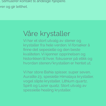
. Stimulerer kontakt til åndelige hjelpere.
er og gir letthet.
Våre krystaller
Vi har et stort utvalg av stener og
krystaller fra hele verden. Vi forsøker å
finne det sepesielle og den beste
kvaliteten.
Vi kjenner opprinelsen og
historikken til hver, fokuserer på etikk og
hvordan stenen/krystallen er hentet ut.
Vi har store Bahia spisser, super seven,
Auralite 23, spesielle Himalaya krystaller,
vogel slipte krystaller, Lithium quartz,
Spirit og Lazer quatz. Stort utvalg av
spessielle healing krystaller.