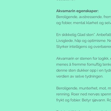
Akvamarin egenskaper:
Beroligende, avstressende, fremm
og fobier, mental klarhet og sel
En skikkelig Glad sten”. Anbefa
Livsglede, håp og optimisme. Ne
Styrker intelligens og overbære
Akvamarin er stenen for logikk,
menes å fremme fornuftig tenk
denne sten dukker opp i en tydni
verdien av selve tydningen.
Beroligende, munterhet, mot, mot
renning. Roer ned nervøs spenni
frykt og fobier. Betyr sjøvann. R