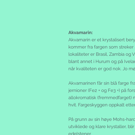
Akvamarin:
Akvamarin er et krystalisert ber
kommer fra fargen som streker se
lokaliteter er Brasil, Zambia o
blant annet i Hurum og på Ivel
når kvaliteten er god nok. Jo mør
Akvamarinen får sin blå farge fr
jernioner (Fe2 + og Fe3 +) på for
allokromatisk (fremmedfarget) m
hvit. Fargeskyggen oppkalt etter
På grunn av sin høye Mohs-hardhe
utviklede og klare krystaller, bl
edelstener.