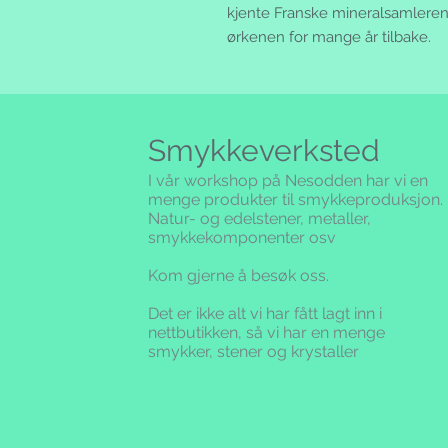
kjente Franske mineralsamleren 
ørkenen for mange år tilbake.
Smykkeverksted
I vår workshop på Nesodden har vi en
menge produkter til smykkeproduksjon.
Natur- og edelstener, metaller,
smykkekomponenter osv
Kom gjerne å besøk oss.
Det er ikke alt vi har fått lagt inn i
nettbutikken,
så vi har en menge
smykker, stener og krystaller