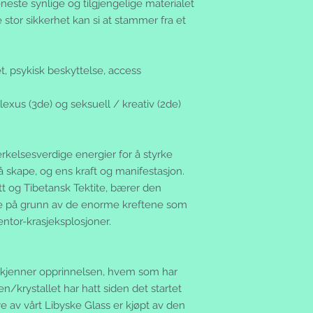
eneste synlige og tilgjengelige materialet
henge på og origin
returnert tilbake til
ved. Du kan returner
tor sikkerhet kan si at stammer fra et
Du vil bli fakturert
dette, men det er et
vare.
på returskjemaet. Hv
Fraktkostander:
returnerer varen(e) 
Ved kjøp over kr 1.00
et, psykisk beskyttelse, access
du selv for returkost
Ved kjøp under kr. 1
transportrisikoen. F
samtidig som du beta
exus (3de) og seksuell / kreativ (2de)
skriv hva du returnere
Postoppkrav:
skadefri tilstand, be
Hvis du har valgt o
betalt innen 3 virked
oppkravsgebyret komm
postgirokontonummer
kelsesverdige energier for å styrke
varene på fakturaen.
pengene raskt på di
l å skape, og ens kraft og manifestasjon.
varene på postkontor
på et vanlig utbetali
betaler du ikke for f
t og Tibetansk Tektite, bærer den
Feil/mangler:
Kunder på Svalbard
je på grunn av de enorme kreftene som
Vi garanterer for pr
Posten har innført 
entor-krasjeksplosjoner.
som fremkommer av 
sendes til Svalbard.
produktinformasjone
bestilling belastet 
varen er misfornøyd 
160,-
eller mangler ber v
vi kjenner opprinnelsen, hvem som har
Salgsbetingelser:
mail eller telefon
n/krystallet har hatt siden det startet
Disse salgsbetingels
Alle dine rettighete
fra nettbutikken silv
Mye av vårt Libyske Glass er kjøpt av den
se www.forbrukerrade