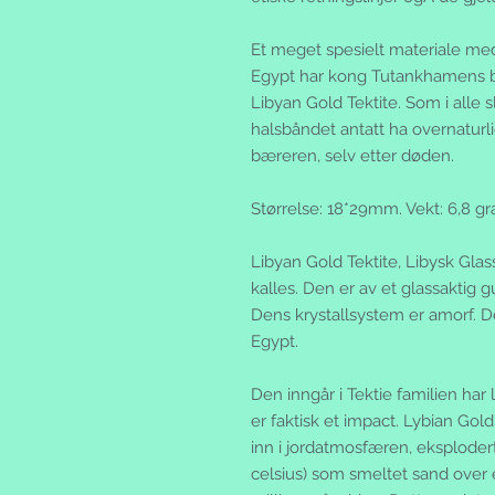
Et meget spesielt materiale med
Egypt har kong Tutankhamens b
Libyan Gold Tektite. Som i alle 
halsbåndet antatt ha overnaturlig
bæreren, selv etter døden.
Størrelse: 18*29mm. Vekt: 6,8 g
Libyan Gold Tektite, Libysk Glas
kalles. Den er av et glassaktig g
Dens krystallsystem er amorf. D
Egypt.
Den inngår i Tektie familien ha
er faktisk et impact.
Lybian Gold
inn i jordatmosfæren, eksplodert
celsius) som smeltet sand over e