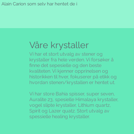
ved nettbutikk salg
Alain Carion som selv har hentet de i
Tvist:
ordrebekreftelse/be
Ved en eventuell tvis
betingelser det sam
forbrukerkjøpsloven
handelen.
Betingelsene gjelde
Svalbard og Jan Maye
sistnevnte, må tas ov
Våre krystaller
Kunder utenfor dett
oss pr. brev, e-post e
Vi har et stort utvalg av stener og
Salg til forbrukere e
krystaller fra hele verden. Vi forsøker å
finne det sepesielle og den beste
forbrukerkjøpsloven.
kvaliteten.
Vi kjenner opprinelsen og
Vi er ansvarlig for t
historikken til hver, fokuserer på etikk og
gjennom nettsiden.
hvordan stenen/krystallen er hentet ut.
Priser:
Prisene inkluderer
Vi har store Bahia spisser, super seven,
skatter eller andre a
Auralite 23, spesielle Himalaya krystaller,
endres tilsvarende.
vogel slipte krystaller, Lithium quartz,
Bestilling:
Spirit og Lazer quatz. Stort utvalg av
Alle bestillinger be
spessielle healing krystaller.
en ordrebekreftelse 
tillegg mottar du e