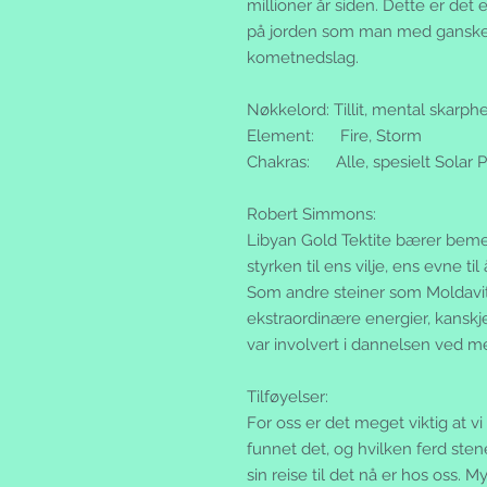
millioner år siden. Dette er det 
på jorden som man med ganske s
kometnedslag.
Nøkkelord:
Tillit, mental skarph
Element:
Fire, Storm
Chakras:
Alle, spesielt Solar Pl
Robert Simmons:
Libyan Gold Tektite bærer bemer
styrken til ens vilje, ens evne ti
Som andre steiner som Moldavit
ekstraordinære energier, kansk
var involvert i dannelsen ved m
Tilføyelser:
For oss er det meget viktig at 
funnet det, og hvilken ferd stene
sin reise til det nå er hos oss. 