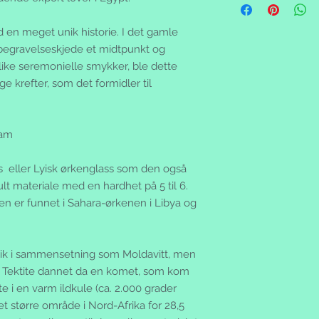
Adresse: Toveien 11
For dine innkjøp gjel
Telefon: +47 9740585
denne perioden har 
Email: post@gemsto
 en meget unik historie. I det gamle
du har mulighet til 
gemstore.no & gemst
egravelseskjede et midtpunkt og
forpliktelser fra din 
Ammifrej Ann-Marie F
slike seremonielle smykker, ble dette
betale transportkost
og gemstore.se
e krefter, som det formidler til
tilbake varene uskad
genstore er ikke en 
brukt vare, kontakt 
nettbutikken.
eventuell tvist kan 
Spesielle vilkår:
eller det lokale forb
ram
- Gratis frakt innen 
www.forbrukerradet
ikke annet er avtalt
Returrettigheter:
- Sikker betaling og
s
eller Lyisk ørkenglass
som den også
Ingen handel er avsl
- Ikke fornøyd? Retu
ult materiale med en hardhet på 5 til 6.
varen. Skulle du ang
- Vi sender til Sver
en er funnet i Sahara-ørkenen i Libya og
via e-mail eller send
av verden etter avta
produktemballasje i
Levering:
mottar varene (angre
Normalt har du vare
en annen vare eller 
r lik i sammensetning som Moldavitt, men
fra vi har mottatt di
oppmerksom på at an
beskjed når pakken 
 Tektite dannet da en komet, som kom
dersom returforklari
tekstmelding til din 
e i en varm ildkule (ca. 2.000 grader
Betingelsen for retur
Du har to ukers frist
t større område i Nord-Afrika for 28,5
og at den kan selge
nærmeste postkontor.