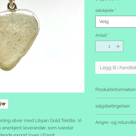
sølvkjede
*
Velg
Antall
*
Legg til i handl
Produktinformation
Håndlaget, 925 sterl
salgsbetingelser:
Formell selger:
rling silver med Libyan Gold Tektite. Vi
Angre- og returvilk
Ammifrej Ann-Marie 
 anerkjent leverandør, som ivaretar
Foretaksnummer: N
Angrerett:
ldende export lover i Egypt.