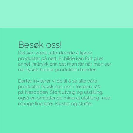
. Kundens
stilling utgjør sammen med disse
t vil reglene i Norge og
lede avtalegrunnlaget for
 gjelde. Se www.forbrukerradet.no
r kun for salg i Norge med
n. Evt. fraktomkostninger til
er telefon, etter ordreregistrering.
Besøk oss!
e området må henvende seg til
ller telefon.
Det kan være utfordrende å kjøpe
produkter på nett. Et bilde kan fort gi et
r blant annet regulert i
annet inntrykk enn det man får når man ser
når fysisk holder produktet i handen.
ransaksjoner via evt. betalingskort
Derfor inviterer vi de til å se alle våre
produkter fysisk hos oss i Toveien 120
 25% moms. Dersom momsen,
på Nesodden. Stort utvalg og utstilling,
vgifter endres vil våre priser
også en omfattende mineral utstilling med
mange fine biter, kluster og stuffer.
traktes som bindende. Du mottar
pr e-mail med all informasjon. I
n e-mail med informasjon