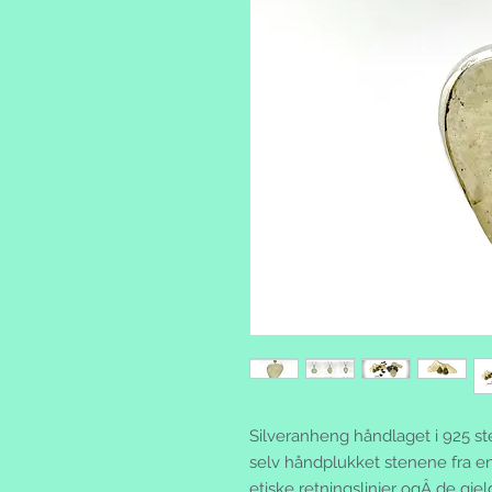
Silveranheng håndlaget i 925 ste
selv håndplukket stenene fra en
etiske retningslinjer ogÂ de gje