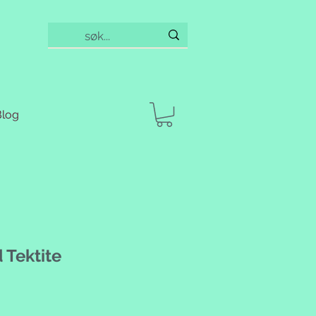
Blog
 Tektite
g