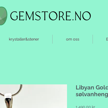
krystaller&stener
om oss
Libyan Gold
sølvanhen
Pris
1 490,00 kr